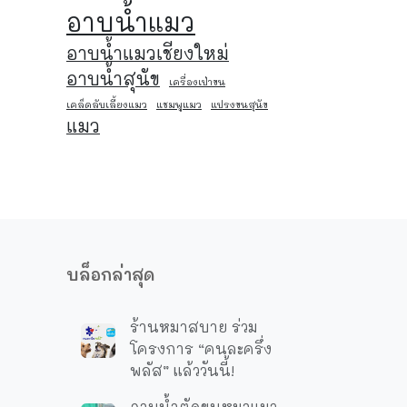
อาบน้ำแมว
อาบน้ำแมวเชียงใหม่
อาบน้ําสุนัข
เครื่องเป่าขน
เคล็ดลับเลี้ยงแมว
แชมพูแมว
แปรงขนสุนัข
แมว
บล็อกล่าสุด
ร้านหมาสบาย ร่วม
โครงการ “คนละครึ่ง
พลัส” แล้ววันนี้!
อาบน้ำตัดขนหมาแมว