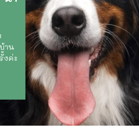
ย
บ้าน
้งค่ะ