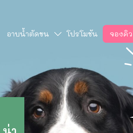
อาบน้ำตัดขน
โปรโมชัน
จองคิว
 น่า