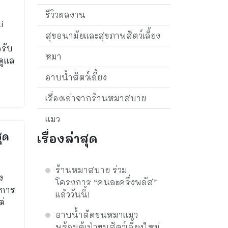
รีวิวผลงาน
i
สุขอนามัยและสุขภาพสัตว์เลี้ยง
อรับ
หมา
ดูแล
อาบน้ำสัตว์เลี้ยง
เรื่องเล่าจากร้านหมาสบาย
แมว
ุด
เรื่องล่าสุด
ร้านหมาสบาย ร่วม
ง
โครงการ “คนละครึ่งพลัส”
ริการ
แล้ววันนี้!
ต่
ว
อาบน้ำตัดขนหมาแมว
พร้อมตู้เป่าขนสัตว์เลี้ยงใหม่