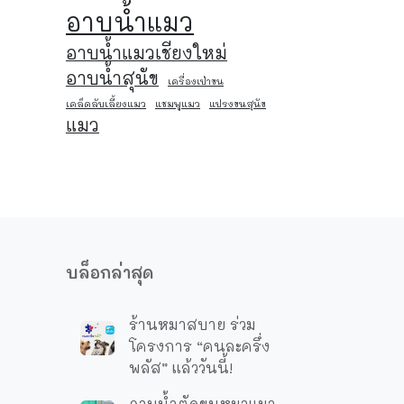
อาบน้ำแมว
อาบน้ำแมวเชียงใหม่
อาบน้ําสุนัข
เครื่องเป่าขน
เคล็ดลับเลี้ยงแมว
แชมพูแมว
แปรงขนสุนัข
แมว
บล็อกล่าสุด
ร้านหมาสบาย ร่วม
โครงการ “คนละครึ่ง
พลัส” แล้ววันนี้!
อาบน้ำตัดขนหมาแมว