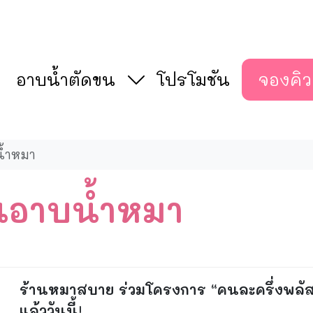
อาบน้ำตัดขน
โปรโมชัน
จองคิว
น้ำหมา
นอาบน้ำหมา
ร้านหมาสบาย ร่วมโครงการ “คนละครึ่งพลั
แล้ววันนี้!