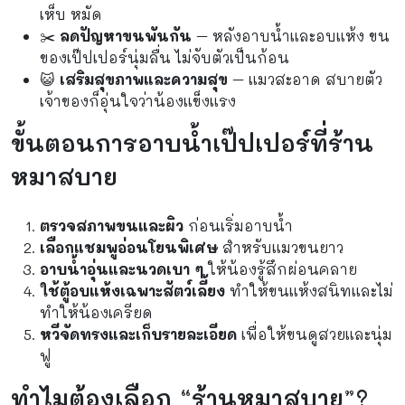
เห็บ หมัด
✂️
ลดปัญหาขนพันกัน
– หลังอาบน้ำและอบแห้ง ขน
ของเป๊ปเปอร์นุ่มลื่น ไม่จับตัวเป็นก้อน
😺
เสริมสุขภาพและความสุข
– แมวสะอาด สบายตัว
เจ้าของก็อุ่นใจว่าน้องแข็งแรง
ขั้นตอนการอาบน้ำเป๊ปเปอร์ที่ร้าน
หมาสบาย
ตรวจสภาพขนและผิว
ก่อนเริ่มอาบน้ำ
เลือกแชมพูอ่อนโยนพิเศษ
สำหรับแมวขนยาว
อาบน้ำอุ่นและนวดเบา ๆ
ให้น้องรู้สึกผ่อนคลาย
ใช้ตู้อบแห้งเฉพาะสัตว์เลี้ยง
ทำให้ขนแห้งสนิทและไม่
ทำให้น้องเครียด
หวีจัดทรงและเก็บรายละเอียด
เพื่อให้ขนดูสวยและนุ่ม
ฟู
ทำไมต้องเลือก “ร้านหมาสบาย”?