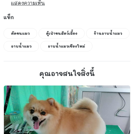
แสดงความเห็น
แท็ก
ตัดขนแมว
ตู้เป่าขนสัตว์เลี้ยง
ร้านอาบน้ำแมว
อาบน้ำแมว
อาบน้ำแมวเชียงใหม่
คุณอาจสนใจสิ่งนี้