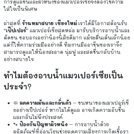
การดูแลขนและผิวหนังของแมวเปอร์เซียจึงต้องใช้ความ
ใส่ใจเป็นพิเศษ
ล่าสุดที่
ร้านหมาสบาย เชียงใหม่
เราได้มีโอกาสต้อนรับ
“เป๊ปเปอร์”
แมวเปอร์เซียสุดหล่อ มารับบริการอาบน้ำและ
ตัดขน ขอบอกเลยว่าน้องนิสัยดีมาก แม้จะตื่นเต้นเล็กน้อย
แต่ก็ให้ความร่วมมืออย่างดี ทีมงานมืออาชีพของเราจึง
สามารถดูแลให้น้องสะอาด นุ่มฟู และสดชื่นกลับบ้าน
อย่างสบายใจ
ทำไมต้องอาบน้ำแมวเปอร์เซียเป็น
ประจำ?
🧼
ลดความมันและกลิ่นตัว
– ขนหนาของแมวเปอร์เซี
ยอย่างเป๊ปเปอร์ หากไม่ได้ดูแล อาจเกิดความอับชื้น
และกลิ่นไม่พึงประสงค์
🐾
ป้องกันปัญหาผิวหนัง
– การอาบน้ำด้วย
ผลิตภัณฑ์ที่อ่อนโยนช่วยลดความเสี่ยงการเกิดเชื้อรา